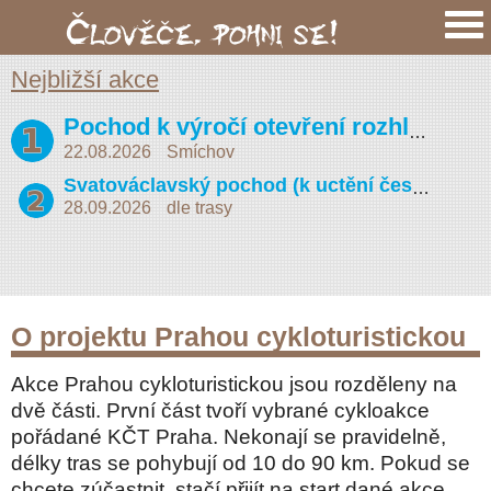
Nejbližší akce
Pochod k výročí otevření rozhledny na Petříně (Vojta Náprstek 2026)
22.08.2026
Smíchov
Svatováclavský pochod (k uctění české státnosti)
28.09.2026
dle trasy
O projektu Prahou cykloturistickou
Akce Prahou cykloturistickou jsou rozděleny na
dvě části. První část tvoří vybrané cykloakce
pořádané KČT Praha. Nekonají se pravidelně,
délky tras se pohybují od 10 do 90 km. Pokud se
chcete zúčastnit, stačí přijít na start dané akce,